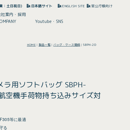
(休業：土日祝日)
日本語サイト
ENGLISH SITE
官公庁様向け
会社案内・採用
OMPANY
Youtube・SNS
HOME
|
製品一覧
|
バッグ・ケース関係
|
SBPH-2D
ラ用ソフトバッグ SBPH-
上航空機手荷物持ち込みサイズ対
やXF305等に最適
守る