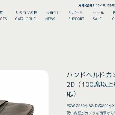
月曜-金曜9:15-18:15
覧
カタログ各種
お知らせ
サポート
セール
CTS
CATALOGUE
NEWS
SUPPORT
SALE
C
ハンドヘルドカメ
2D（100席以
応）
PXW-Z280やAG-DVX200
硬い内壁がカメラを衝撃から