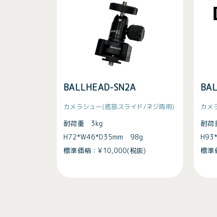
BALLHEAD-SN2A
BA
カメラシュー(底部スライド/ネジ両用)
カメ
耐荷重 3kg
耐荷
H72*W46*D35mm 98g
H93
標準価格：¥10,000(税抜)
標準価