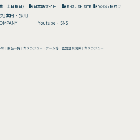
(休業：土日祝日)
日本語サイト
ENGLISH SITE
官公庁様向け
会社案内・採用
OMPANY
Youtube・SNS
ME
|
製品一覧
|
カメラシュー・アーム等 固定金具関係
|
カメラシュー