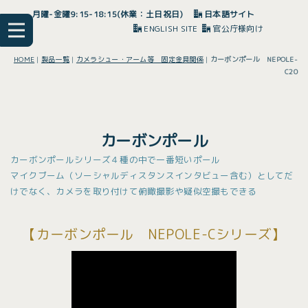
月曜-金曜9:15-18:15(休業：土日祝日)
日本語サイト
ENGLISH SITE
官公庁様向け
HOME
|
製品一覧
|
カメラシュー・アーム等 固定金具関係
|
カーボンポール NEPOLE-
C20
カーボンポール
カーボンポールシリーズ４種の中で一番短いポール
マイクブーム（ソーシャルディスタンスインタビュー含む）としてだ
けでなく、カメラを取り付けて俯瞰撮影や疑似空撮もできる
【カーボンポール NEPOLE-Cシリーズ】