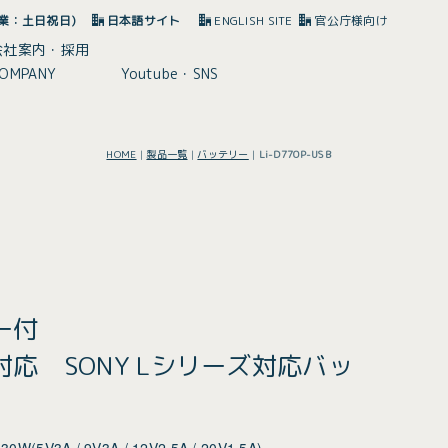
(休業：土日祝日)
日本語サイト
ENGLISH SITE
官公庁様向け
会社案内・採用
OMPANY
Youtube・SNS
HOME
|
製品一覧
|
バッテリー
|
Li-D770P-USB
ー付
応 SONY Lシリーズ対応バッ
5V3A / 9V3A / 12V2.5A / 20V1.5A)