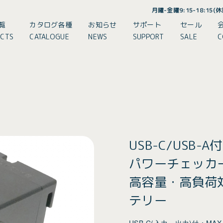
月曜-金曜9:15-18:15
覧
カタログ各種
お知らせ
サポート
セール
CTS
CATALOGUE
NEWS
SUPPORT
SALE
C
USB-C/USB-A付
パワーチェッカ
高容量・高負荷対
テリー
USB-C(入力・出力)付：MAX 30W(