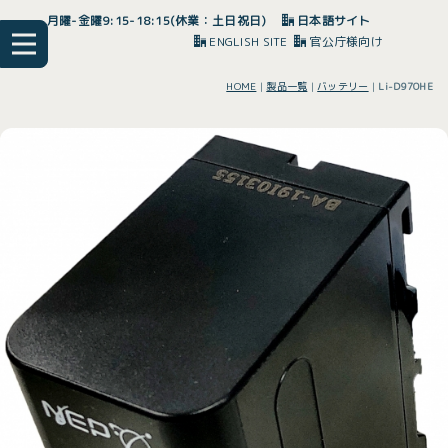
月曜-金曜9:15-18:15(休業：土日祝日)
日本語サイト
ENGLISH SITE
官公庁様向け
HOME
|
製品一覧
|
バッテリー
|
Li-D970HE