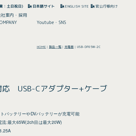
(休業：土日祝日)
日本語サイト
ENGLISH SITE
官公庁様向け
会社案内・採用
OMPANY
Youtube・SNS
HOME
|
製品一覧
|
充電器
|
USB-DF65W-2C
ery対応 USB-Cアダプター+ケーブ
VマウントバッテリーやDVバッテリーが充電可能
電流:最大65W(2ch目は最大20W)
3.25A