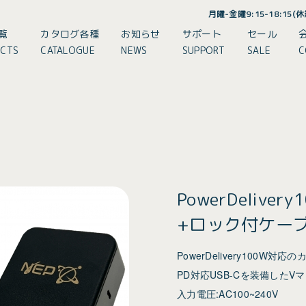
月曜-金曜9:15-18:15
覧
カタログ各種
お知らせ
サポート
セール
CTS
CATALOGUE
NEWS
SUPPORT
SALE
C
PowerDeliv
+ロック付ケー
PowerDelivery100W対
PD対応USB-Cを装備した
入力電圧:AC100~240V