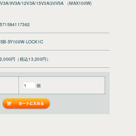
A/9V3A/12V3A/15V3A/20V5A （MAX100W)
571584117362
SB-SY100W-LOCK1C
12,000円（税込13,200円）
個