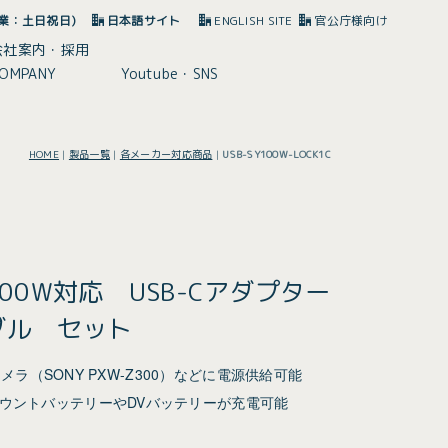
(休業：土日祝日)
日本語サイト
ENGLISH SITE
官公庁様向け
会社案内・採用
OMPANY
Youtube・SNS
HOME
|
製品一覧
|
各メーカー対応商品
|
USB-SY100W-LOCK1C
ery100W対応 USB-Cアダプター
ブル セット
応のカメラ（SONY PXW-Z300）などに電源供給可能
VマウントバッテリーやDVバッテリーが充電可能