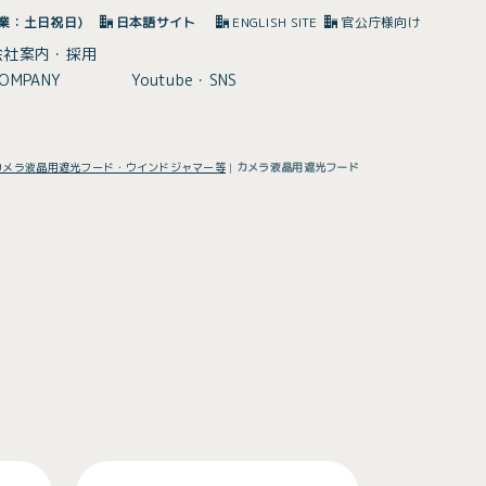
(休業：土日祝日)
日本語サイト
ENGLISH SITE
官公庁様向け
会社案内・採用
OMPANY
Youtube・SNS
カメラ液晶用遮光フード・ウインドジャマー等
|
カメラ液晶用遮光フード