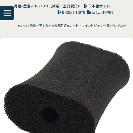
月曜-金曜9:15-18:15(休業：土日祝日)
日本語サイト
ENGLISH SITE
官公庁様向け
HOME
|
製品一覧
|
カメラ液晶用遮光フード・ウインドジャマー等
|
WJ-FOAM1