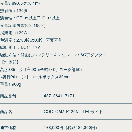
光量3,890ルクス(1m)
照射角：120度
演色性：CRI95以上/TLCI97以上
光量調整可能(0%-100%)
消費電力120W
色温度：2700K-6500K 可変可能
駆動電圧：DC11-17V
駆動方法：背面にバッテリーをマウント or ACアダプター
【灯体部】
高さ335(+ダボ部90)×全幅540(+ヨーク部50)
×奥行20+コントロールボックス30mm
重量4,900g
商品番号
4571584117171
商品名
COOLCAM-P120N LEDライト
通常価格
168,000円（税込184,800円）