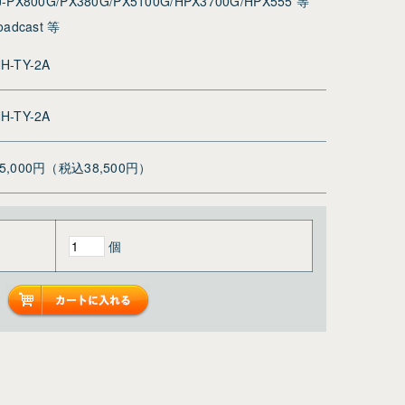
AJ-PX800G/PX380G/PX5100G/HPX3700G/HPX555 等
oadcast 等
H-TY-2A
H-TY-2A
35,000円（税込38,500円）
個