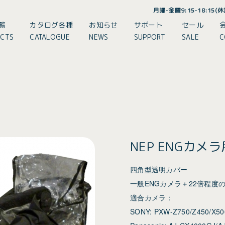
月曜-金曜9:15-18:15
覧
カタログ各種
お知らせ
サポート
セール
CTS
CATALOGUE
NEWS
SUPPORT
SALE
C
NEP ENGカメラ
四角型透明カバー
一般ENGカメラ＋22倍程度
適合カメラ：
SONY: PXW-Z750/Z450/X5