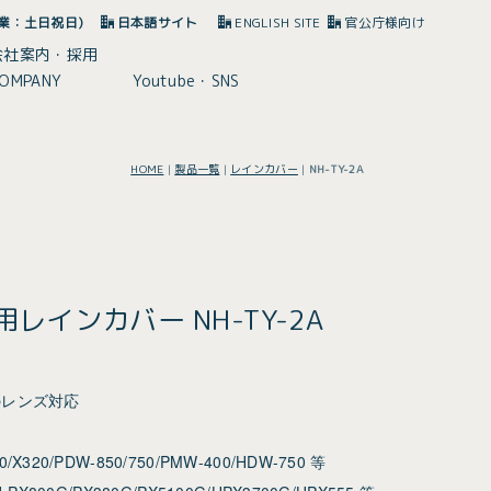
(休業：土日祝日)
日本語サイト
ENGLISH SITE
官公庁様向け
会社案内・採用
OMPANY
Youtube・SNS
HOME
|
製品一覧
|
レインカバー
|
NH-TY-2A
用レインカバー NH-TY-2A
のレンズ対応
00/X320/PDW-850/750/PMW-400/HDW-750 等