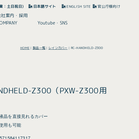
(休業：土日祝日)
日本語サイト
ENGLISH SITE
官公庁様向け
会社案内・採用
OMPANY
Youtube・SNS
HOME
|
製品一覧
|
レインカバー
|
RC-HANDHELD-Z300
NDHELD-Z300（PXW-Z300用
液晶を直接見れるカバー
使用も可能
571584117317