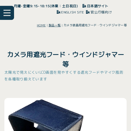
月曜-金曜9:15-18:15(休業：土日祝日)
日本語サイト
ENGLISH SITE
官公庁様向け
HOME
|
製品一覧
|
カメラ液晶用遮光フード・ウインドジャマー等
カメラ用遮光フード・ウインドジャマー
等
太陽光で見えにくいLCD画面を見やすくする遮光フードやマイク風防
を各種取り揃えています