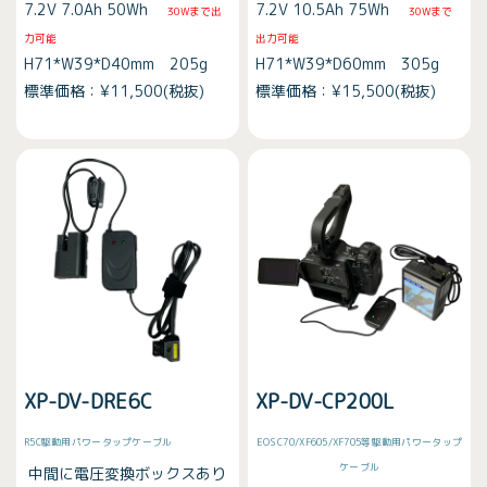
7.2V 7.0Ah 50Wh
7.2V 10.5Ah 75Wh
30Wまで出
30Wまで
力可能
出力可能
H71*W39*D40mm 205g
H71*W39*D60mm 305g
標準価格：¥11,500(税抜)
標準価格：¥15,500(税抜)
XP-DV-DRE6C
XP-DV-CP200L
R5C駆動用パワータップケーブル
EOS C70/XF605/XF705等駆動用パワータップ
ケーブル
中間に電圧変換ボックスあり