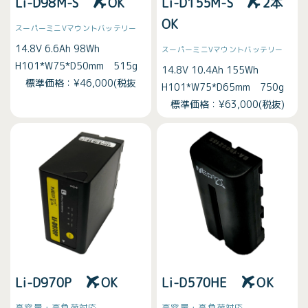
Li-D98M-S
OK
Li-D155M-S
2本
OK
スーパーミニVマウントバッテリー
14.8V 6.6Ah 98Wh
スーパーミニVマウントバッテリー
H101*W75*D50mm 515g
14.8V 10.4Ah 155Wh
標準価格：¥46,000(税抜
H101*W75*D65mm 750g
標準価格：¥63,000(税抜)
Li-D970P
OK
Li-D570HE
OK
高容量・高負荷対応
高容量・高負荷対応