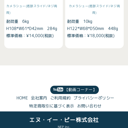
カメラシュー(底部スライド/ネジ両
カメラシュー(底部スライド/ネジ両
用)
用)
耐荷重 6kg
耐荷重 10kg
H108*W61*D42mm 284g
H122*W68*D50mm 448g
標準価格：¥14,000(税抜)
標準価格：¥18,000(税抜)
【動画コーナー】
HOME
会社案内
ご利用規約
プライバシーポリシー
特定商取引に基づく表示
お問い合わせ
エヌ・イー・ピー株式会社
NEP Inc.