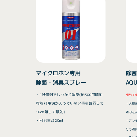
マイクロホン専用
除菌
除菌・消臭スプレー
AQ
・1秒噴射でしっかり消臭(約300回噴射
極めて
可能) (電源が入っていない事を確認して
・大腸
10cm離して噴射)
効力を発
・内容量:220ml
・アン
分も瞬