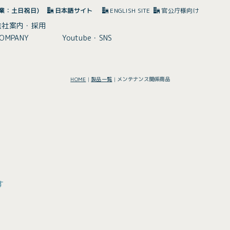
(休業：土日祝日)
日本語サイト
ENGLISH SITE
官公庁様向け
会社案内・採用
OMPANY
Youtube・SNS
HOME
|
製品一覧
|
メンテナンス関係商品
す