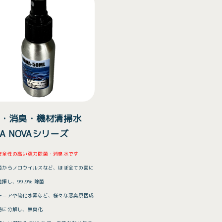
・消臭・機材清掃水
UA NOVAシリーズ
安全性の高い強力除菌・消臭水です
菌からノロウイルスなど、ほぼ全ての菌に
揮し、99.9% 除菌
モニアや硫化水素など、様々な悪臭原因成
時に分解し、無臭化