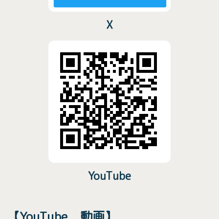
X
YouTube
【YouTube 動画】