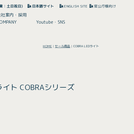
(休業：土日祝日)
日本語サイト
ENGLISH SITE
官公庁様向け
会社案内・採用
OMPANY
Youtube・SNS
HOME
|
セール商品
|
COBRA LEDライト
イト COBRAシリーズ